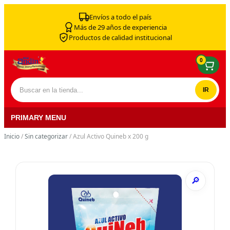
Skip to content
Envíos a todo el país
Más de 29 años de experiencia
Productos de calidad institucional
0
Buscar por:
PRIMARY MENU
Inicio
/
Sin categorizar
/ Azul Activo Quineb x 200 g