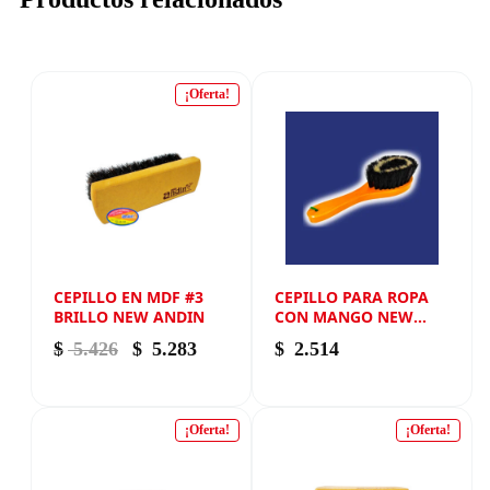
¡Oferta!
CEPILLO EN MDF #3
CEPILLO PARA ROPA
BRILLO NEW ANDIN
CON MANGO NEW
ANDIN
El precio original era: $ 5.426.
El precio actual es: $ 5.283.
$
5.426
$
5.283
$
2.514
¡Oferta!
¡Oferta!