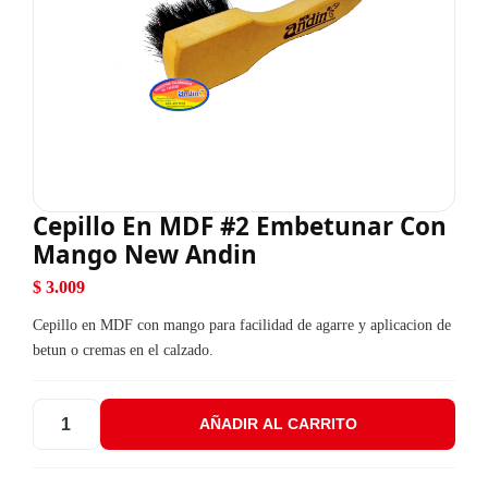
Cepillo En MDF #2 Embetunar Con
Mango New Andin
$
3.009
Cepillo en MDF con mango para facilidad de agarre y aplicacion de
betun o cremas en el calzado.
AÑADIR AL CARRITO
Cepillo En MDF #2 Embetunar Con Mango New Andin cantidad