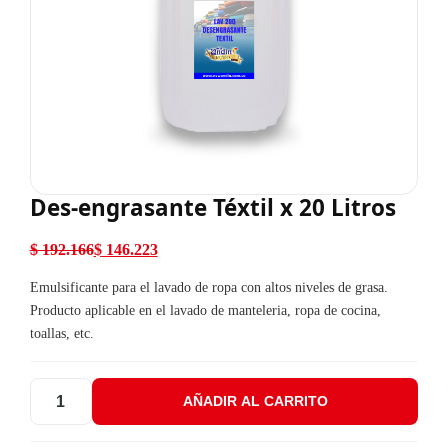
Des-engrasante Téxtil x 20 Litros
$
192.166
$
146.223
El precio original era: $ 192.166.
El precio actual es: $ 146.223.
Emulsificante para el lavado de ropa con altos niveles de grasa.
Producto aplicable en el lavado de manteleria, ropa de cocina,
toallas, etc.
AÑADIR AL CARRITO
Des-engrasante Téxtil x 20 Litros cantidad