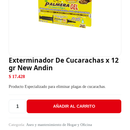
Exterminador De Cucarachas x 12
gr New Andin
$
17.428
Producto Especializado para eliminar plagas de cucarachas.
AÑADIR AL CARRITO
Exterminador De Cucarachas x 12 gr New Andin cantidad
Categoría:
Aseo y mantenimiento de Hogar y Oficina