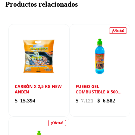
Productos relacionados
¡Oferta!
CARBÓN X 2,5 KG NEW
FUEGO GEL
ANDIN
COMBUSTIBLE X 500
CM3 NEW ANDIN
El precio origina
El precio
$
15.394
$
7.121
$
6.582
¡Oferta!