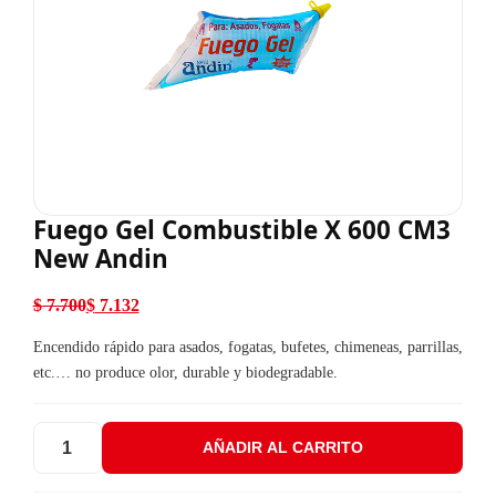
Fuego Gel Combustible X 600 CM3
New Andin
$
7.700
$
7.132
El precio original era: $ 7.700.
El precio actual es: $ 7.132.
Encendido rápido para asados, fogatas, bufetes, chimeneas, parrillas,
etc.… no produce olor, durable y biodegradable.
AÑADIR AL CARRITO
Fuego Gel Combustible X 600 CM3 New Andin cantidad