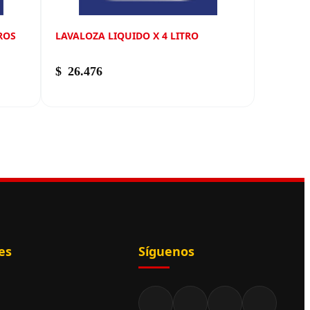
TROS
LAVALOZA LIQUIDO X 4 LITRO
$
26.476
es
Síguenos