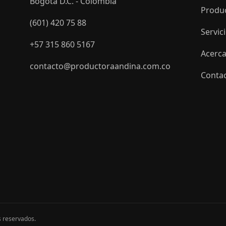
Bogotá D.C. - Colombia
Produ
(601) 420 75 88
Servic
+57 315 860 5167
Acerca
contacto@productoraandina.com.co
Conta
s reservados.