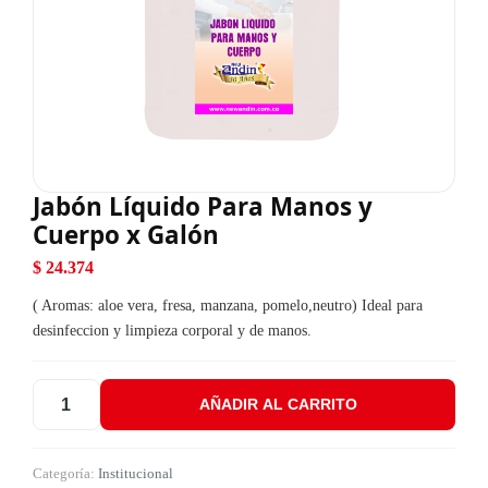
Jabón Líquido Para Manos y
Cuerpo x Galón
$
24.374
( Aromas: aloe vera, fresa, manzana, pomelo,neutro) Ideal para
desinfeccion y limpieza corporal y de manos.
AÑADIR AL CARRITO
Jabón Líquido Para Manos y Cuerpo x Galón cantidad
Categoría:
Institucional