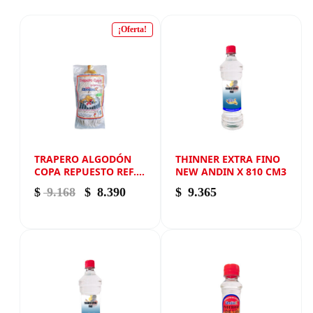
¡Oferta!
TRAPERO ALGODÓN
THINNER EXTRA FINO
COPA REPUESTO REF.
NEW ANDIN X 810 CM3
800 NEW ANDIN
El precio original era: $ 9.168.
El precio actual es: $ 8.390.
$
9.168
$
8.390
$
9.365