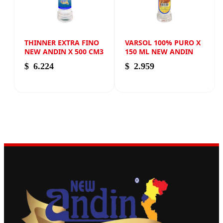
THINNER EXTRA FINO
VARSOL 100% PURO X
NEW ANDIN X 500 CM3
150 ML NEW ANDIN
$
6.224
$
2.959