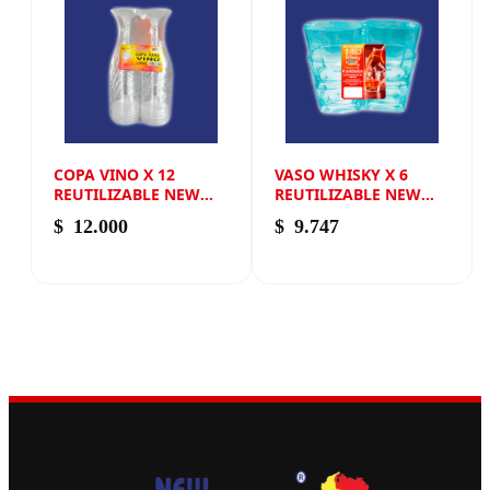
COPA VINO X 12
VASO WHISKY X 6
REUTILIZABLE NEW
REUTILIZABLE NEW
ANDIN
ANDIN
$
12.000
$
9.747