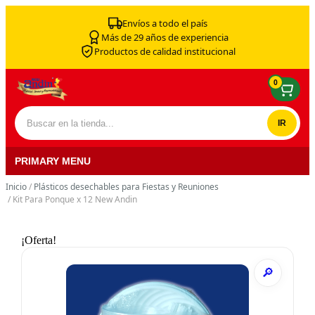
Skip to content
Envíos a todo el país
Más de 29 años de experiencia
Productos de calidad institucional
0
Buscar por:
PRIMARY MENU
Inicio
/
Plásticos desechables para Fiestas y Reuniones
/ Kit Para Ponque x 12 New Andin
¡Oferta!