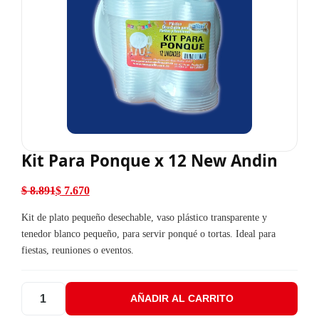
Kit Para Ponque x 12 New Andin
$
8.891
$
7.670
El precio original era: $ 8.891.
El precio actual es: $ 7.670.
Kit de plato pequeño desechable, vaso plástico transparente y
tenedor blanco pequeño, para servir ponqué o tortas. Ideal para
fiestas, reuniones o eventos.
AÑADIR AL CARRITO
Kit Para Ponque x 12 New Andin cantidad