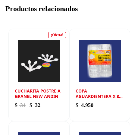
Productos relacionados
¡Oferta!
CUCHARITA POSTRE A
COPA
GRANEL NEW ANDIN
AGUARDIENTERA X 8
REUTILIZABLE NEW
El precio original era: $ 34.
El precio actual es: $ 32.
$
34
$
32
$
4.950
ANDIN