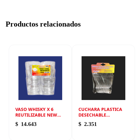
Productos relacionados
VASO WHISKY X 6
CUCHARA PLASTICA
REUTILIZABLE NEW
DESECHABLE
ANDIN
TRANSPARENTE X 20
$
14.643
$
2.351
NEW ANDIN