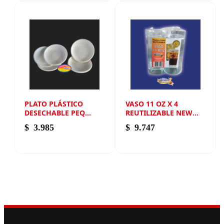
PLATO PLÁSTICO
VASO 11 OZ X 4
DESECHABLE PEQ
REUTILIZABLE NEW
PONQUE PAQUETE X
ANDIN
$
3.985
$
9.747
20