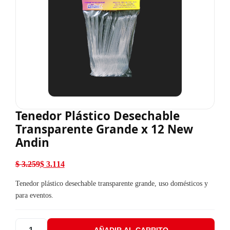
Tenedor Plástico Desechable
Transparente Grande x 12 New
Andin
$
3.259
$
3.114
El precio original era: $ 3.259.
El precio actual es: $ 3.114.
Tenedor plástico desechable transparente grande, uso domésticos y
para eventos.