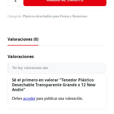
AÑADIR AL CARRITO
Tenedor Plástico Desechable Transparente Grande x 12 New Andi
Categoría:
Plásticos desechables para Fiestas y Reuniones
Valoraciones (0)
Valoraciones
No hay valoraciones aún.
Sé el primero en valorar “Tenedor Plástico
Desechable Transparente Grande x 12 New
Andin”
Debes
acceder
para publicar una valoración.