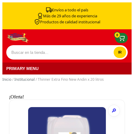
Skip to content
Envíos a todo el país
Más de 29 años de experiencia
Productos de calidad institucional
0
Buscar por:
PRIMARY MENU
Inicio
/
Institucional
/ Thinner Extra Fino New Andin x 20 litros
¡Oferta!