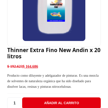
Thinner Extra Fino New Andin x 20
litros
$
192.623
$
164.686
El precio original era: $ 192.623.
El precio actual es: $ 164.686.
Producto como diluyente y adelgazador de pinturas. Es una mezcla
de solventes de naturaleza orgánica que ha sido diseñado para
disolver lacas, resinas y pinturas nitrocelulosas.
AÑADIR AL CARRITO
Thinner Extra Fino New Andin x 20 litros cantidad