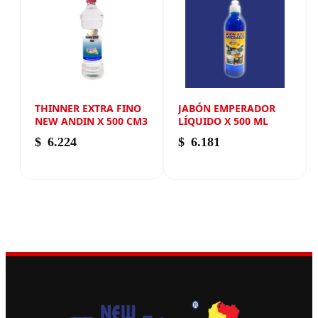
THINNER EXTRA FINO
JABÓN EMPERADOR
NEW ANDIN X 500 CM3
LÍQUIDO X 500 ML
$
6.224
$
6.181