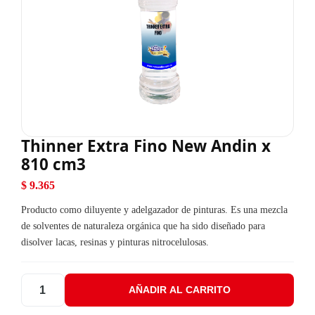
Thinner Extra Fino New Andin x
810 cm3
$
9.365
Producto como diluyente y adelgazador de pinturas. Es una mezcla
de solventes de naturaleza orgánica que ha sido diseñado para
disolver lacas, resinas y pinturas nitrocelulosas.
AÑADIR AL CARRITO
Thinner Extra Fino New Andin x 810 cm3 cantidad