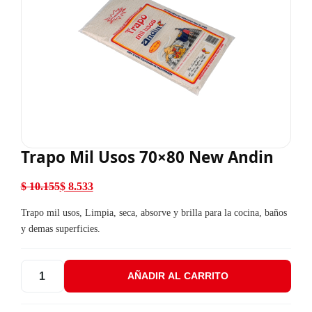
Trapo Mil Usos 70×80 New Andin
$
10.155
$
8.533
El precio original era: $ 10.155.
El precio actual es: $ 8.533.
Trapo mil usos, Limpia, seca, absorve y brilla para la cocina, baños
y demas superficies.
AÑADIR AL CARRITO
Trapo Mil Usos 70x80 New Andin cantidad