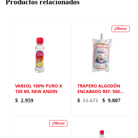
Productos relacionados
¡Oferta!
VARSOL 100% PURO X
TRAPERO ALGODÓN
150 ML NEW ANDIN
ENCABADO REF. 500
NEW ANDIN
El precio origi
El prec
$
2.959
$
11.671
$
9.807
¡Oferta!