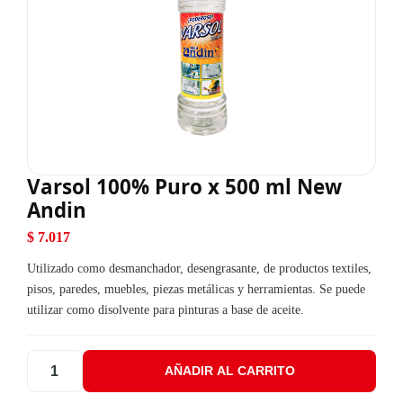
Varsol 100% Puro x 500 ml New
Andin
$
7.017
Utilizado como desmanchador, desengrasante, de productos textiles,
pisos, paredes, muebles, piezas metálicas y herramientas. Se puede
utilizar como disolvente para pinturas a base de aceite.
AÑADIR AL CARRITO
Varsol 100% Puro x 500 ml New Andin cantidad