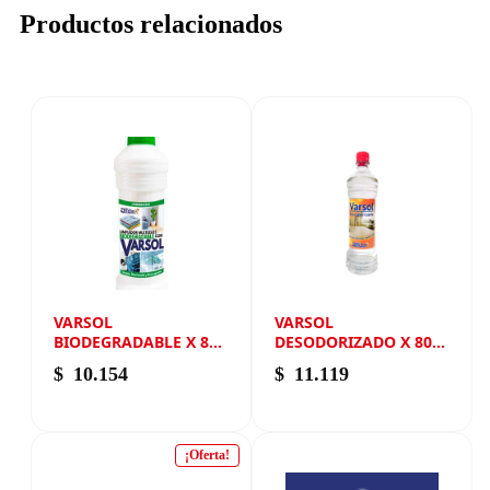
Productos relacionados
VARSOL
VARSOL
BIODEGRADABLE X 800
DESODORIZADO X 800
ML NEW ANDIN
ML NEW ANDIN
$
10.154
$
11.119
¡Oferta!