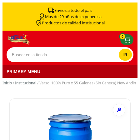
Skip to content
Envíos a todo el país
Más de 29 años de experiencia
Productos de calidad institucional
0
Buscar por:
PRIMARY MENU
Inicio
/
Institucional
/ Varsol 100% Puro x 55 Galones (Sin Caneca) New Andin