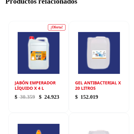
Productos relacionados
¡Oferta!
JABÓN EMPERADOR
GEL ANTIBACTERIAL X
LÍQUIDO X 4 L
20 LITROS
El precio original era: $ 30.359.
El precio actual es: $ 24.923.
$
30.359
$
24.923
$
152.019