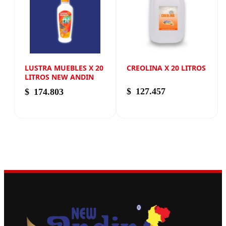
LUSTRA MUEBLES X 20
CREOLINA X 20 LITROS
LITROS NEW ANDIN
$
127.457
$
174.803