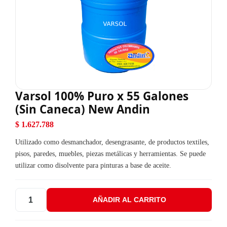
Varsol 100% Puro x 55 Galones
(Sin Caneca) New Andin
$
1.627.788
Utilizado como desmanchador, desengrasante, de productos textiles,
pisos, paredes, muebles, piezas metálicas y herramientas. Se puede
utilizar como disolvente para pinturas a base de aceite.
AÑADIR AL CARRITO
Varsol 100% Puro x 55 Galones (Sin Caneca) New Andin cantida