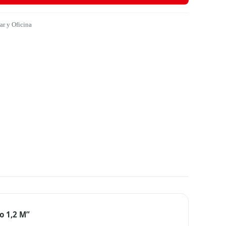
r y Oficina
o 1,2 M”