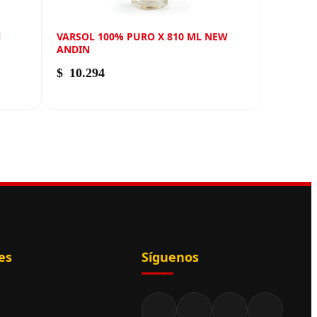
N
VARSOL 100% PURO X 810 ML NEW
ANDIN
$
10.294
es
Síguenos