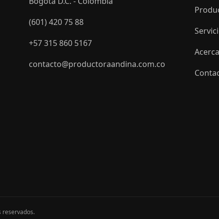
Bogotá D.C. - Colombia
Produ
(601) 420 75 88
Servic
+57 315 860 5167
Acerca
contacto@productoraandina.com.co
Conta
s reservados.