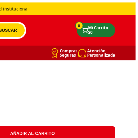
 institucional
0
Compras
Atención
Seguras
Personalizada
AÑADIR AL CARRITO