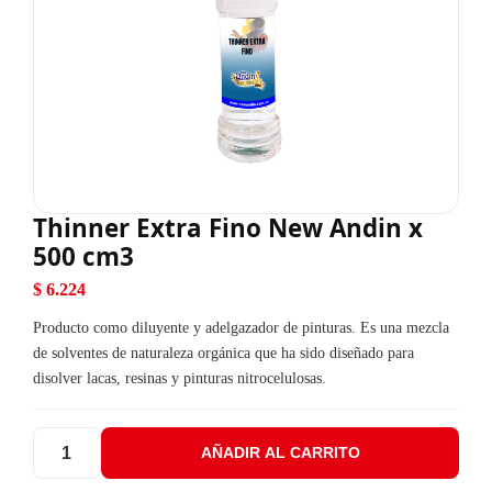
Thinner Extra Fino New Andin x
500 cm3
$
6.224
Producto como diluyente y adelgazador de pinturas. Es una mezcla
de solventes de naturaleza orgánica que ha sido diseñado para
disolver lacas, resinas y pinturas nitrocelulosas.
AÑADIR AL CARRITO
Thinner Extra Fino New Andin x 500 cm3 cantidad