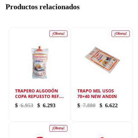
Productos relacionados
¡Oferta!
¡Oferta!
TRAPERO ALGODÓN
TRAPO MIL USOS
COPA REPUESTO REF.
70×40 NEW ANDIN
700 NEW ANDIN
El precio original era: $ 6.953.
El precio actual es: $ 6.293.
El precio origina
El precio
$
6.953
$
6.293
$
7.880
$
6.622
¡Oferta!