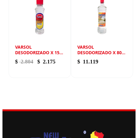
VARSOL
VARSOL
DESODORIZADO X 150
DESODORIZADO X 800
ML NEW ANDIN
ML NEW ANDIN
El precio original era: $ 2.804.
El precio actual es: $ 2.175.
$
2.804
$
2.175
$
11.119