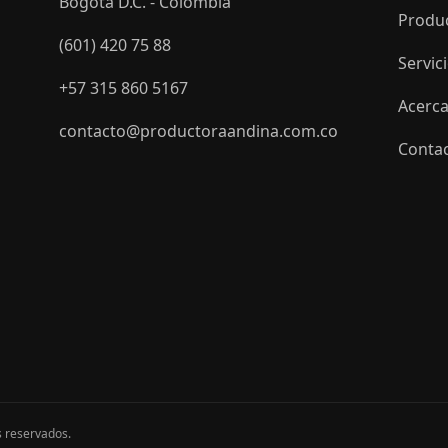
Bogotá D.C. - Colombia
Produ
(601) 420 75 88
Servic
+57 315 860 5167
Acerca
contacto@productoraandina.com.co
Conta
s reservados.