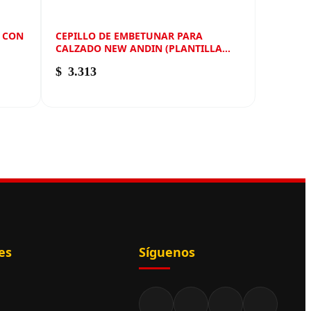
R CON
CEPILLO DE EMBETUNAR PARA
CALZADO NEW ANDIN (PLANTILLA
NATURAL)
$
3.313
es
Síguenos