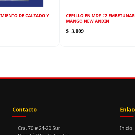
IMIENTO DE CALZADO Y
CEPILLO EN MDF #2 EMBETUNA
MANGO NEW ANDIN
$
3.009
Contacto
Enlac
Cra. 70 # 24-20 Sur
Inicio