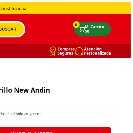
 institucional
0
Compras
Atención
Seguras
Personalizada
rillo New Andin
era: $ 5.426.
: $ 5.283.
dos al calzado en general.