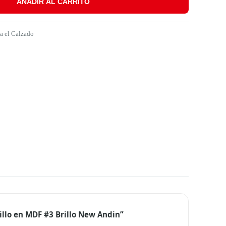
AÑADIR AL CARRITO
in cantidad
a el Calzado
illo en MDF #3 Brillo New Andin”