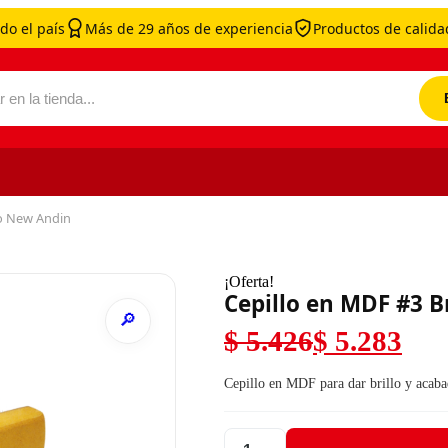
do el país
Más de 29 años de experiencia
Productos de calidad
por:
lo New Andin
¡Oferta!
Cepillo en MDF #3 B
$
5.426
$
5.283
El precio original 
El precio actual es
Cepillo en MDF para dar brillo y acaba