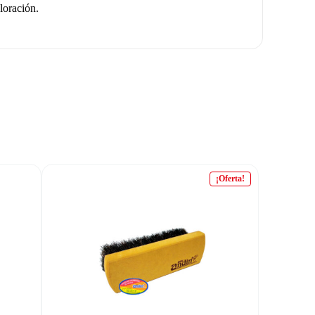
loración.
¡Oferta!