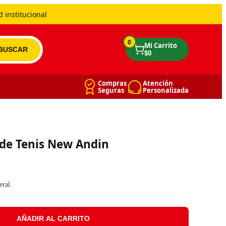
 institucional
0
Compras
Atención
Seguras
Personalizada
 de Tenis New Andin
eral.
AÑADIR AL CARRITO
Andin cantidad