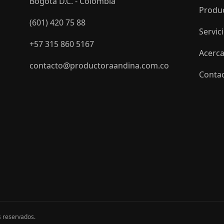
Bogotá D.C. - Colombia
Produ
(601) 420 75 88
Servic
+57 315 860 5167
Acerca
contacto@productoraandina.com.co
Conta
s reservados.