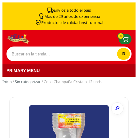
Skip to content
Envíos a todo el país
Más de 29 años de experiencia
Productos de calidad institucional
0
Buscar por:
PRIMARY MENU
Inicio
/
Sin categorizar
/ Copa Champaña Cristal x 12 unds