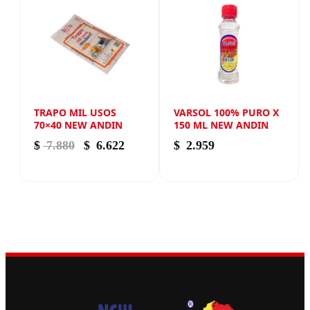
TRAPO MIL USOS
VARSOL 100% PURO X
70×40 NEW ANDIN
150 ML NEW ANDIN
El precio original era: $ 7.880.
El precio actual es: $ 6.622.
$
7.880
$
6.622
$
2.959