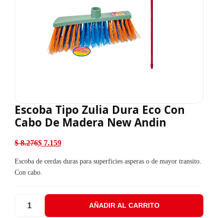
Escoba Tipo Zulia Dura Eco Con
Cabo De Madera New Andin
$
8.276
$
7.159
El precio original era: $ 8.276.
El precio actual es: $ 7.159.
Escoba de cerdas duras para superficies asperas o de mayor transito.
Con cabo.
AÑADIR AL CARRITO
Escoba Tipo Zulia Dura Eco Con Cabo De Madera New Andin ca