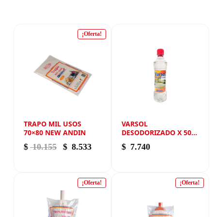
¡Oferta!
TRAPO MIL USOS
VARSOL
70×80 NEW ANDIN
DESODORIZADO X 500
ML NEW ANDIN
El precio original era: $ 10.155.
El precio actual es: $ 8.533.
$
10.155
$
8.533
$
7.740
¡Oferta!
¡Oferta!