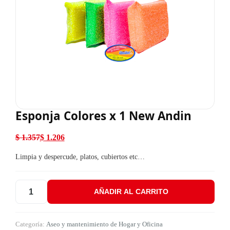
Esponja Colores x 1 New Andin
$
1.357
$
1.206
El precio original era: $ 1.357.
El precio actual es: $ 1.206.
Limpia y despercude, platos, cubiertos etc…
AÑADIR AL CARRITO
Esponja Colores x 1 New Andin cantidad
Categoría:
Aseo y mantenimiento de Hogar y Oficina