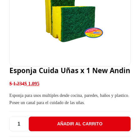
Esponja Cuida Uñas x 1 New Andin
$
1.234
$
1.095
El precio original era: $ 1.234.
El precio actual es: $ 1.095.
Esponja para usos multiples desde cocina, paredes, baños y plastico.
Posee un canal para el cuidado de las uñas.
AÑADIR AL CARRITO
Esponja Cuida Uñas x 1 New Andin cantidad