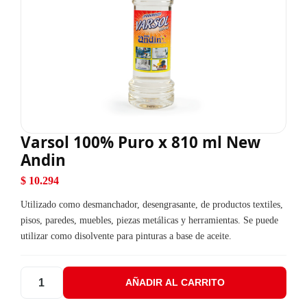
Varsol 100% Puro x 810 ml New
Andin
$
10.294
Utilizado como desmanchador, desengrasante, de productos textiles,
pisos, paredes, muebles, piezas metálicas y herramientas. Se puede
utilizar como disolvente para pinturas a base de aceite.
AÑADIR AL CARRITO
Varsol 100% Puro x 810 ml New Andin cantidad