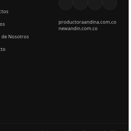
ctos
productoraandina.com.co
ios
newandin.com.co
 de Nosotros
cto