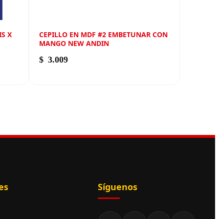
S X
CEPILLO EN MDF #2 EMBETUNAR CON
MANGO NEW ANDIN
$
3.009
es
Síguenos