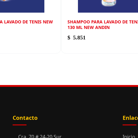
RA LAVADO DE TENIS NEW
SHAMPOO PARA LAVADO DE TENI
130 ML NEW ANDIN
$
5.851
Contacto
Enlac
Cra. 70 # 24-20 Sur
Inicio