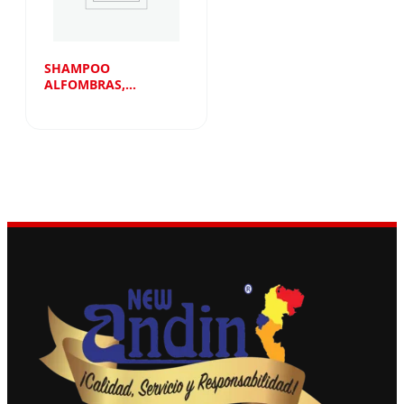
SHAMPOO
ALFOMBRAS,
CORTINAS Y TELA X
810 ML NEW ANDIN