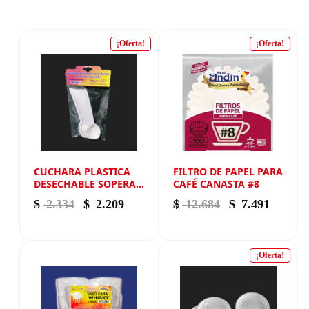
¡Oferta!
¡Oferta!
CUCHARA PLASTICA
FILTRO DE PAPEL PARA
DESECHABLE SOPERA
CAFÉ CANASTA #8
BLANCA X 20 NEW
El precio original era: $ 2.334.
El precio actual es: $ 2.209.
El precio origi
El prec
$
2.334
$
2.209
$
12.684
$
7.491
ANDIN
¡Oferta!