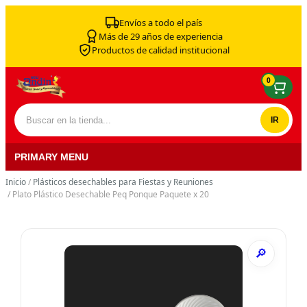
Skip to content
Envíos a todo el país
Más de 29 años de experiencia
Productos de calidad institucional
0
Buscar por:
PRIMARY MENU
Inicio
/
Plásticos desechables para Fiestas y Reuniones
/ Plato Plástico Desechable Peq Ponque Paquete x 20