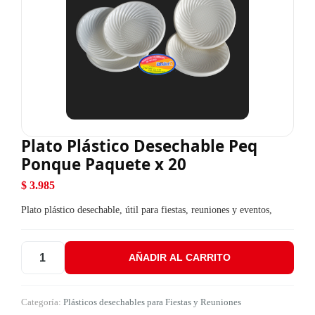
Plato Plástico Desechable Peq
Ponque Paquete x 20
$
3.985
Plato plástico desechable, útil para fiestas, reuniones y eventos,
AÑADIR AL CARRITO
Plato Plástico Desechable Peq Ponque Paquete x 20 cantidad
Categoría:
Plásticos desechables para Fiestas y Reuniones