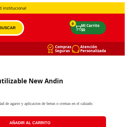
 institucional
0
Compras
Atención
Seguras
Personalizada
tilizable New Andin
d de agarre y aplicacion de betun o cremas en el calzado.
AÑADIR AL CARRITO
 Andin cantidad