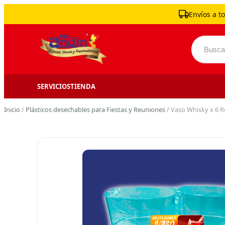
Skip to content
Envíos a to
Buscar 
SERVICIOS
TIENDA
Inicio
/
Plásticos desechables para Fiestas y Reuniones
/ Vaso Whisky x 6 R