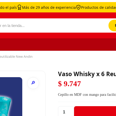
do el país
Más de 29 años de experiencia
Productos de calidad
por:
eutilizable New Andin
Vaso Whisky x 6 Reu
$
9.747
Cepillo en MDF con mango para facilida
Vaso Whisky x 6 Reutilizable New