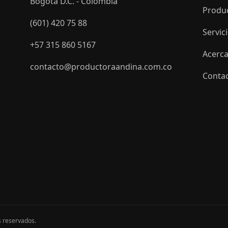
Bogotá D.C. - Colombia
Produ
(601) 420 75 88
Servic
+57 315 860 5167
Acerca
contacto@productoraandina.com.co
Conta
s reservados.