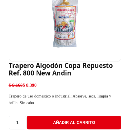
Trapero Algodón Copa Repuesto
Ref. 800 New Andin
$
9.168
$
8.390
El precio original era: $ 9.168.
El precio actual es: $ 8.390.
Trapero de uso domestico o industrial; Absorve, seca, limpia y
brilla. Sin cabo
AÑADIR AL CARRITO
Trapero Algodón Copa Repuesto Ref. 800 New Andin cantidad