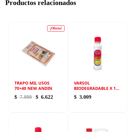
Productos relacionados
¡Oferta!
TRAPO MIL USOS
VARSOL
70×40 NEW ANDIN
BIODEGRADABLE X 150
ML NEW ANDIN
El precio original era: $ 7.880.
El precio actual es: $ 6.622.
$
7.880
$
6.622
$
3.009