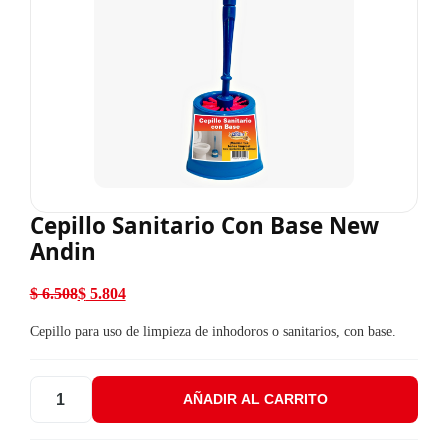
Cepillo Sanitario Con Base New
Andin
$
6.508
$
5.804
El precio original era: $ 6.508.
El precio actual es: $ 5.804.
Cepillo para uso de limpieza de inhodoros o sanitarios, con base.
AÑADIR AL CARRITO
Cepillo Sanitario Con Base New Andin cantidad