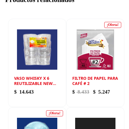
¡Oferta!
VASO WHISKY X 6
FILTRO DE PAPEL PARA
REUTILIZABLE NEW
CAFÉ # 2
ANDIN
El precio origina
El precio
$
14.643
$
8.433
$
5.247
¡Oferta!