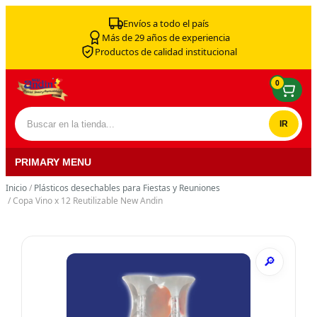
Skip to content
Envíos a todo el país
Más de 29 años de experiencia
Productos de calidad institucional
0
Buscar por:
PRIMARY MENU
Inicio
/
Plásticos desechables para Fiestas y Reuniones
/ Copa Vino x 12 Reutilizable New Andin