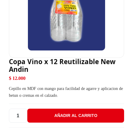
Copa Vino x 12 Reutilizable New
Andin
$
12.000
Cepillo en MDF con mango para facilidad de agarre y aplicacion de
betun o cremas en el calzado.
AÑADIR AL CARRITO
Copa Vino x 12 Reutilizable New Andin cantidad