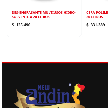
DES-ENGRASANTE MULTIUSOS HIDRO-
CERA POLIM
SOLVENTE X 20 LITROS
20 LITROS
$
125.496
$
331.389