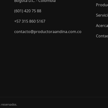
Bogotá D.C. - Colombia
Produ
(601) 420 75 88
Servic
+57 315 860 5167
Acerca
contacto@productoraandina.com.co
Conta
s reservados.