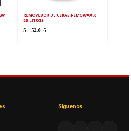
NEW
REMOVEDOR DE CERAS REMOWAX X
20 LITROS
$
152.016
es
Síguenos