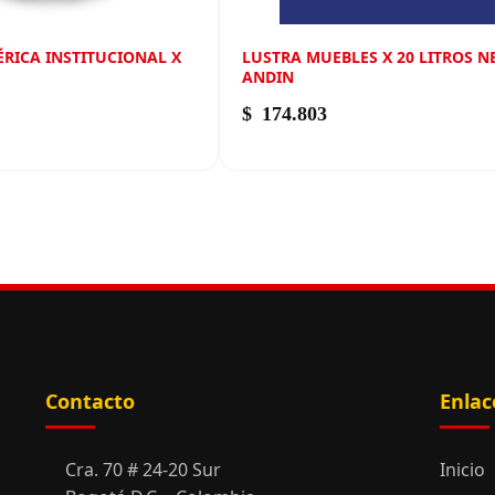
ÉRICA INSTITUCIONAL X
LUSTRA MUEBLES X 20 LITROS 
ANDIN
$
174.803
Contacto
Enlac
Cra. 70 # 24-20 Sur
Inicio