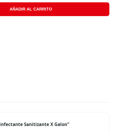
AÑADIR AL CARRITO
cantidad
infectante Sanitizante X Galon”