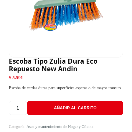
Escoba Tipo Zulia Dura Eco
Repuesto New Andin
$
5.591
Escoba de cerdas duras para superficies asperas o de mayor transito.
AÑADIR AL CARRITO
Escoba Tipo Zulia Dura Eco Repuesto New Andin cantidad
Categoría:
Aseo y mantenimiento de Hogar y Oficina