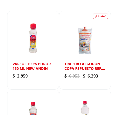
¡Oferta!
VARSOL 100% PURO X
TRAPERO ALGODÓN
150 ML NEW ANDIN
COPA REPUESTO REF.
700 NEW ANDIN
El precio origina
El precio
$
2.959
$
6.953
$
6.293