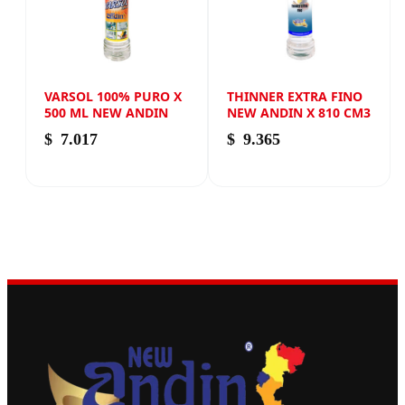
VARSOL 100% PURO X
THINNER EXTRA FINO
500 ML NEW ANDIN
NEW ANDIN X 810 CM3
$
7.017
$
9.365