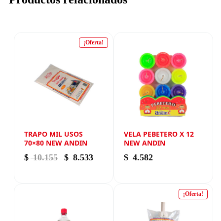
¡Oferta!
TRAPO MIL USOS
VELA PEBETERO X 12
70×80 NEW ANDIN
NEW ANDIN
El precio original era: $ 10.155.
El precio actual es: $ 8.533.
$
10.155
$
8.533
$
4.582
¡Oferta!