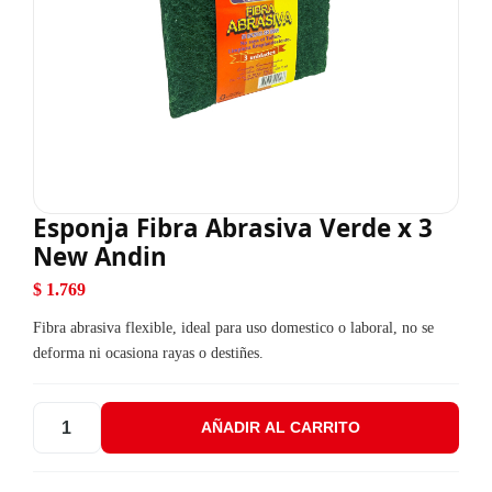
Esponja Fibra Abrasiva Verde x 3
New Andin
$
1.769
Fibra abrasiva flexible, ideal para uso domestico o laboral, no se
deforma ni ocasiona rayas o destiñes.
AÑADIR AL CARRITO
Esponja Fibra Abrasiva Verde x 3 New Andin cantidad