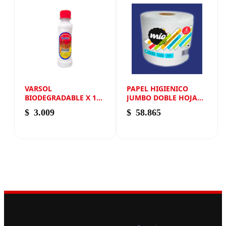
VARSOL
PAPEL HIGIENICO
BIODEGRADABLE X 150
JUMBO DOBLE HOJA
ML NEW ANDIN
(250 METROS) X 4
$
3.009
$
58.865