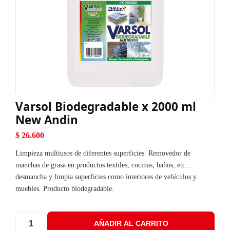
Varsol Biodegradable x 2000 ml
New Andin
$
26.600
Limpieza multiusos de diferentes superficies. Removedor de
manchas de grasa en productos textiles, cocinas, baños, etc.…
desmancha y limpia superficies como interiores de vehículos y
muebles. Producto biodegradable.
AÑADIR AL CARRITO
Varsol Biodegradable x 2000 ml New Andin cantidad