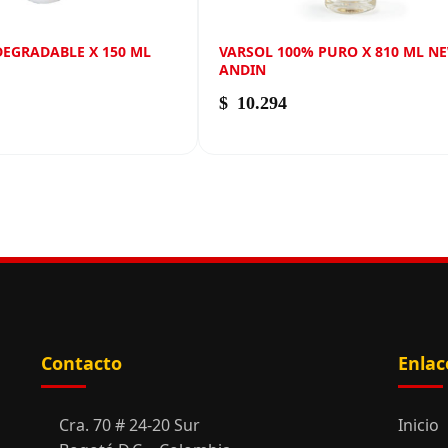
DEGRADABLE X 150 ML
VARSOL 100% PURO X 810 ML N
ANDIN
$
10.294
Contacto
Enlac
Cra. 70 # 24-20 Sur
Inicio