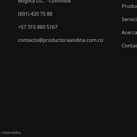
Bogotá D.C. - Colombia
Produ
(601) 420 75 88
Servic
+57 315 860 5167
Acerca
contacto@productoraandina.com.co
Conta
s reservados.