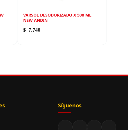
EW
VARSOL DESODORIZADO X 500 ML
NEW ANDIN
$
7.740
es
Síguenos