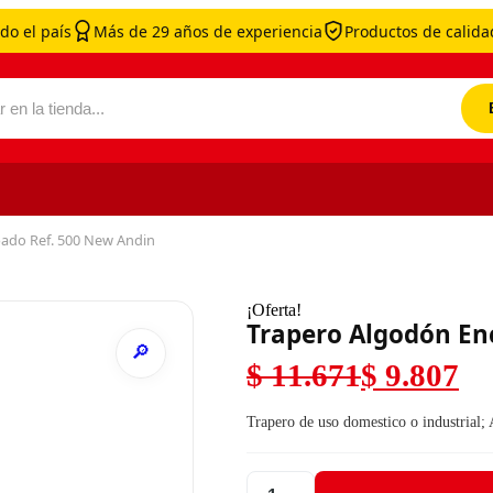
do el país
Más de 29 años de experiencia
Productos de calidad
por:
ado Ref. 500 New Andin
¡Oferta!
Trapero Algodón En
$
11.671
$
9.807
El precio original 
El precio actual es
Trapero de uso domestico o industrial; 