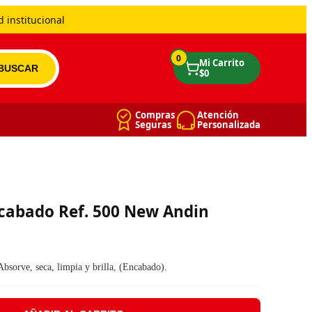
 institucional
0
Compras
Atención
Seguras
Personalizada
cabado Ref. 500 New Andin
era: $ 11.671.
: $ 9.807.
Absorve, seca, limpia y brilla, (Encabado).