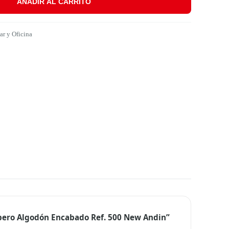
AÑADIR AL CARRITO
00 New Andin cantidad
r y Oficina
apero Algodón Encabado Ref. 500 New Andin”