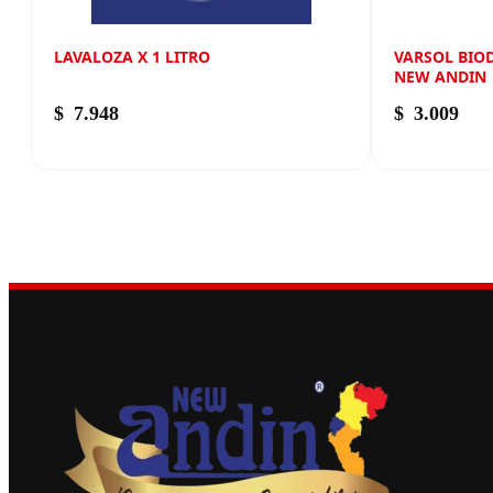
LAVALOZA X 1 LITRO
VARSOL BIO
NEW ANDIN
$
7.948
$
3.009