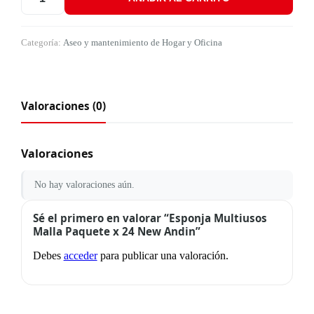
Esponja Multiusos Malla Paquete x 24 New Andin cantidad
Categoría:
Aseo y mantenimiento de Hogar y Oficina
Valoraciones (0)
Valoraciones
No hay valoraciones aún.
Sé el primero en valorar “Esponja Multiusos
Malla Paquete x 24 New Andin”
Debes
acceder
para publicar una valoración.