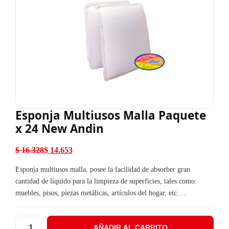
Esponja Multiusos Malla Paquete
x 24 New Andin
$
16.328
$
14.653
El precio original era: $ 16.328.
El precio actual es: $ 14.653.
Esponja multiusos malla, posee la facilidad de absorber gran
cantidad de líquido para la limpieza de superficies, tales como:
muebles, pisos, piezas metálicas, artículos del hogar, etc.…
AÑADIR AL CARRITO