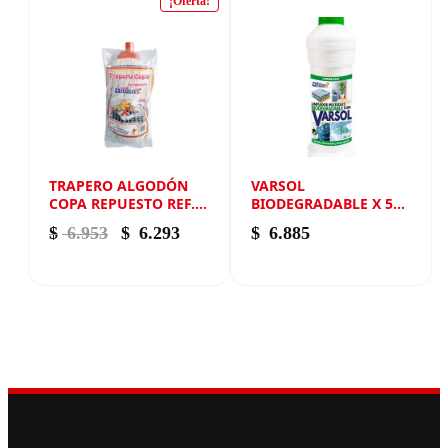
¡Oferta!
TRAPERO ALGODÓN
VARSOL
COPA REPUESTO REF.
BIODEGRADABLE X 500
700 NEW ANDIN
ML NEW ANDIN
El precio original era: $ 6.953.
El precio actual es: $ 6.293.
$
6.953
$
6.293
$
6.885