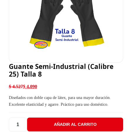
Guante Semi-Industrial (Calibre
25) Talla 8
$
4.527
$
4.090
El precio original era: $ 4.527.
El precio actual es: $ 4.090.
Diseñados con doble capa de látex, para una mayor duración.
Excelente elasticidad y agarre. Práctico para uso doméstico.
AÑADIR AL CARRITO
Guante Semi-Industrial (Calibre 25) Talla 8 cantidad