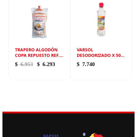
TRAPERO ALGODÓN
VARSOL
COPA REPUESTO REF.
DESODORIZADO X 500
700 NEW ANDIN
ML NEW ANDIN
El precio original era: $ 6.953.
El precio actual es: $ 6.293.
$
6.953
$
6.293
$
7.740