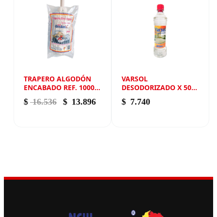
TRAPERO ALGODÓN
VARSOL
ENCABADO REF. 1000
DESODORIZADO X 500
NEW ANDIN
ML NEW ANDIN
El precio original era: $ 16.536.
El precio actual es: $ 13.896.
$
16.536
$
13.896
$
7.740