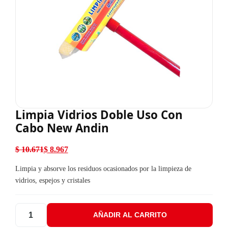
Limpia Vidrios Doble Uso Con
Cabo New Andin
$
10.671
$
8.967
El precio original era: $ 10.671.
El precio actual es: $ 8.967.
Limpia y absorve los residuos ocasionados por la limpieza de
vidrios, espejos y cristales
AÑADIR AL CARRITO
Limpia Vidrios Doble Uso Con Cabo New Andin cantidad