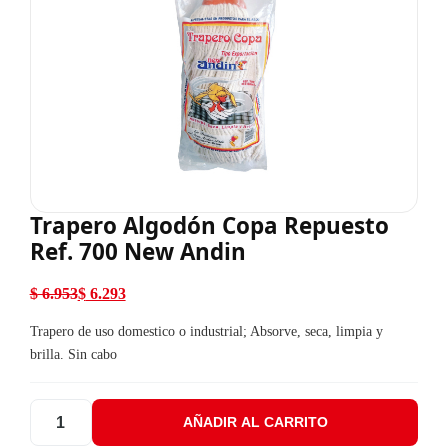
Trapero Algodón Copa Repuesto
Ref. 700 New Andin
$
6.953
$
6.293
El precio original era: $ 6.953.
El precio actual es: $ 6.293.
Trapero de uso domestico o industrial; Absorve, seca, limpia y
brilla. Sin cabo
AÑADIR AL CARRITO
Trapero Algodón Copa Repuesto Ref. 700 New Andin cantidad