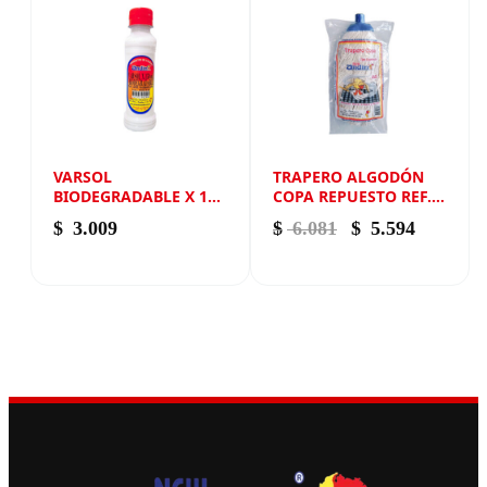
VARSOL
TRAPERO ALGODÓN
BIODEGRADABLE X 150
COPA REPUESTO REF.
ML NEW ANDIN
500 NEW ANDIN
El precio origina
El precio
$
3.009
$
6.081
$
5.594