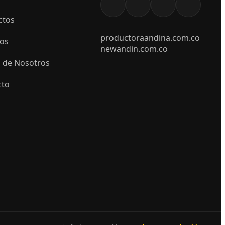
ctos
productoraandina.com.co
ios
newandin.com.co
 de Nosotros
cto