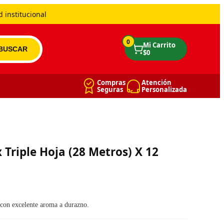
 institucional
0
Compras
Atención
Seguras
Personalizada
 Triple Hoja (28 Metros) X 12
 era: $ 14.996.
: $ 13.294.
 con excelente aroma a durazno.