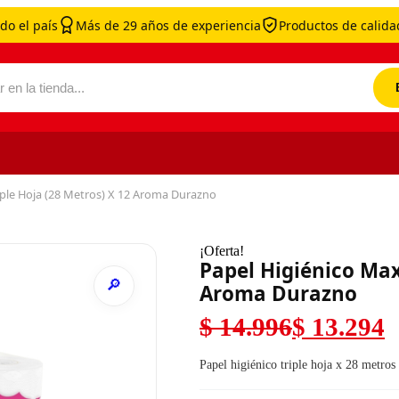
do el país
Más de 29 años de experiencia
Productos de calidad
por:
iple Hoja (28 Metros) X 12 Aroma Durazno
¡Oferta!
Papel Higiénico Max
Aroma Durazno
$
14.996
$
13.294
El precio original
El precio actual es
Papel higiénico triple hoja x 28 metros