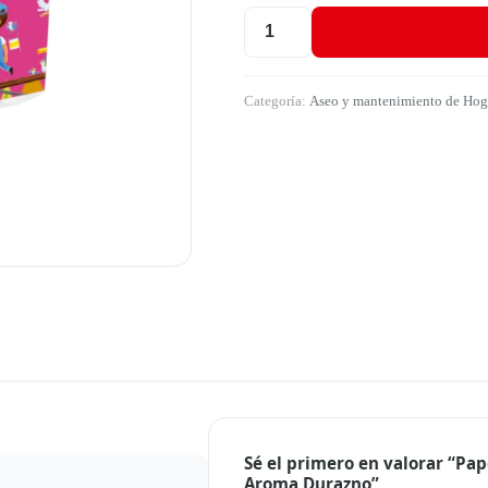
Papel Higiénico Max Triple Hoja 
Categoría:
Aseo y mantenimiento de Hoga
Sé el primero en valorar “Pap
Aroma Durazno”