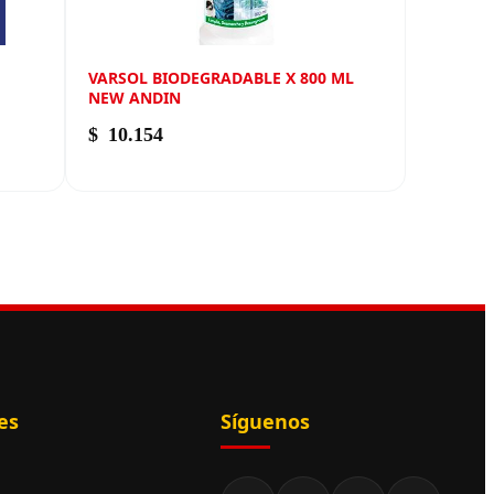
VARSOL BIODEGRADABLE X 800 ML
NEW ANDIN
$
10.154
es
Síguenos