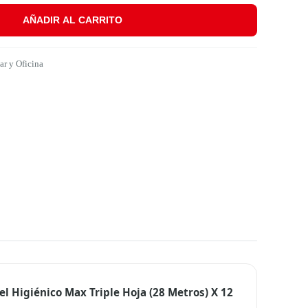
AÑADIR AL CARRITO
(28 Metros) X 12 Aroma Durazno cantidad
r y Oficina
el Higiénico Max Triple Hoja (28 Metros) X 12