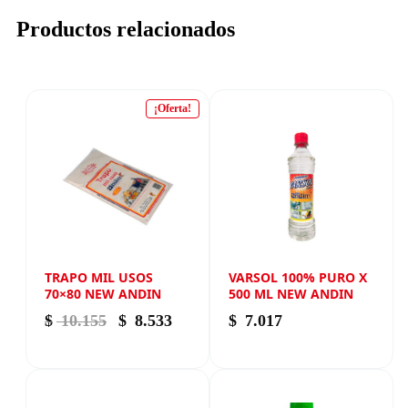
Productos relacionados
¡Oferta!
TRAPO MIL USOS
VARSOL 100% PURO X
70×80 NEW ANDIN
500 ML NEW ANDIN
El precio original era: $ 10.155.
El precio actual es: $ 8.533.
$
10.155
$
8.533
$
7.017