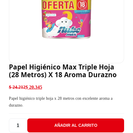
Papel Higiénico Max Triple Hoja
(28 Metros) X 18 Aroma Durazno
$
24.212
$
20.345
El precio original era: $ 24.212.
El precio actual es: $ 20.345.
Papel higiénico triple hoja x 28 metros con excelente aroma a
durazno.
AÑADIR AL CARRITO
Papel Higiénico Max Triple Hoja (28 Metros) X 18 Aroma Duraz