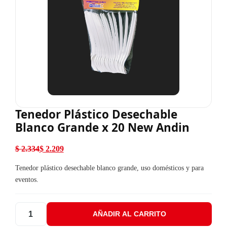
Tenedor Plástico Desechable
Blanco Grande x 20 New Andin
$
2.334
$
2.209
El precio original era: $ 2.334.
El precio actual es: $ 2.209.
Tenedor plástico desechable blanco grande, uso domésticos y para
eventos.
AÑADIR AL CARRITO
Tenedor Plástico Desechable Blanco Grande x 20 New Andin can