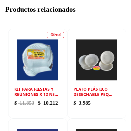
Productos relacionados
¡Oferta!
KIT PARA FIESTAS Y
PLATO PLÁSTICO
REUNIONES X 12 NEW
DESECHABLE PEQ
ANDIN
PONQUE PAQUETE X
El precio original era: $ 11.853.
El precio actual es: $ 10.212.
$
11.853
$
10.212
$
3.985
20