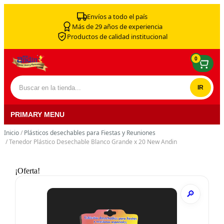
Skip to content
Envíos a todo el país
Más de 29 años de experiencia
Productos de calidad institucional
0
Buscar por:
PRIMARY MENU
Inicio
/
Plásticos desechables para Fiestas y Reuniones
/ Tenedor Plástico Desechable Blanco Grande x 20 New Andin
¡Oferta!