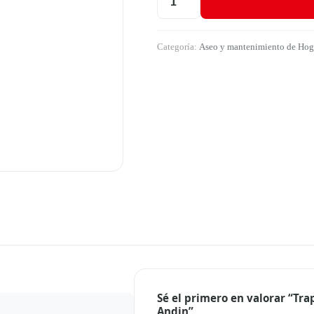
Trapero Algodón Copa Ref. 700 C
Categoría:
Aseo y mantenimiento de Hoga
Sé el primero en valorar “Tr
Andin”