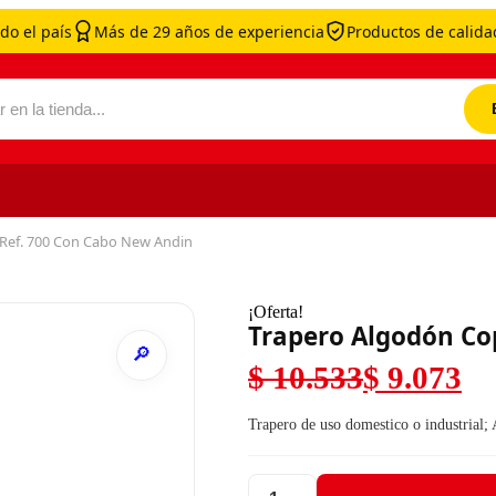
do el país
Más de 29 años de experiencia
Productos de calidad
por:
Ref. 700 Con Cabo New Andin
¡Oferta!
Trapero Algodón Co
$
10.533
$
9.073
El precio original
El precio actual es
Trapero de uso domestico o industrial; 