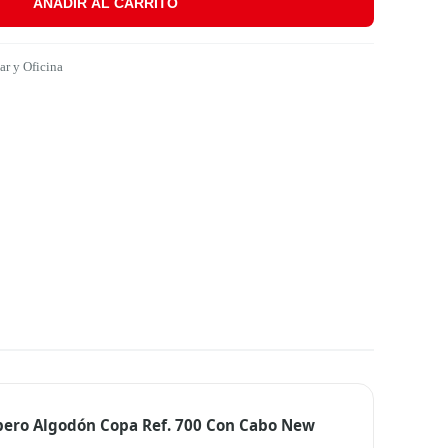
AÑADIR AL CARRITO
on Cabo New Andin cantidad
r y Oficina
apero Algodón Copa Ref. 700 Con Cabo New