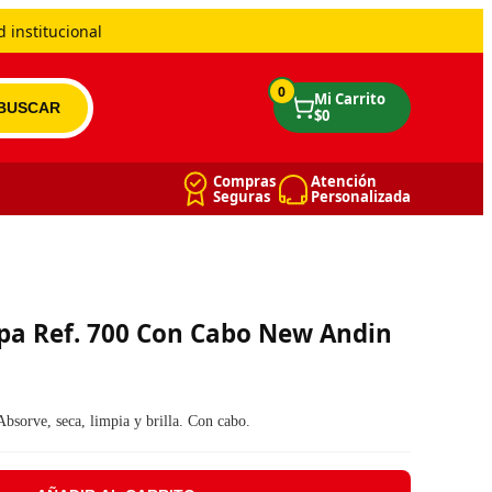
 institucional
0
Compras
Atención
Seguras
Personalizada
pa Ref. 700 Con Cabo New Andin
 era: $ 10.533.
: $ 9.073.
Absorve, seca, limpia y brilla. Con cabo.