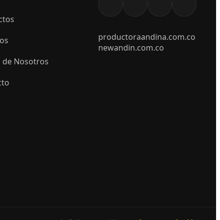
ctos
productoraandina.com.co
ios
newandin.com.co
 de Nosotros
cto