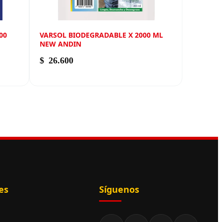
00
VARSOL BIODEGRADABLE X 2000 ML
NEW ANDIN
$
26.600
es
Síguenos