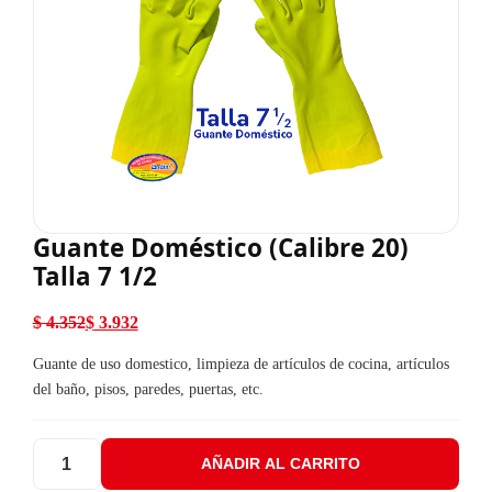
Guante Doméstico (Calibre 20)
Talla 7 1/2
$
4.352
$
3.932
El precio original era: $ 4.352.
El precio actual es: $ 3.932.
Guante de uso domestico, limpieza de artículos de cocina, artículos
del baño, pisos, paredes, puertas, etc.
AÑADIR AL CARRITO
Guante Doméstico (Calibre 20) Talla 7 1/2 cantidad