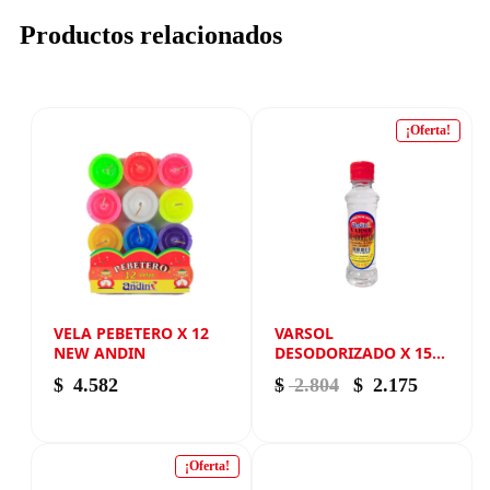
Productos relacionados
¡Oferta!
VELA PEBETERO X 12
VARSOL
NEW ANDIN
DESODORIZADO X 150
ML NEW ANDIN
El precio origina
El precio
$
4.582
$
2.804
$
2.175
¡Oferta!