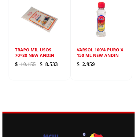
TRAPO MIL USOS
VARSOL 100% PURO X
70×80 NEW ANDIN
150 ML NEW ANDIN
El precio original era: $ 10.155.
El precio actual es: $ 8.533.
$
10.155
$
8.533
$
2.959