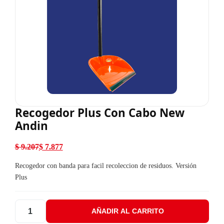
Recogedor Plus Con Cabo New
Andin
$
9.207
$
7.877
El precio original era: $ 9.207.
El precio actual es: $ 7.877.
Recogedor con banda para facil recoleccion de residuos. Versión
Plus
AÑADIR AL CARRITO
Recogedor Plus Con Cabo New Andin cantidad