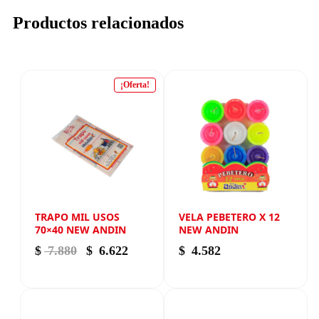
Productos relacionados
¡Oferta!
TRAPO MIL USOS
VELA PEBETERO X 12
70×40 NEW ANDIN
NEW ANDIN
El precio original era: $ 7.880.
El precio actual es: $ 6.622.
$
7.880
$
6.622
$
4.582