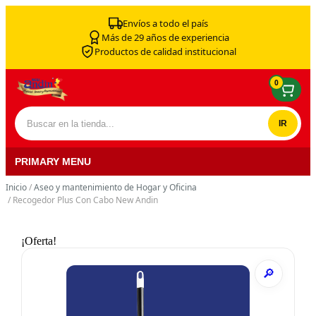
Skip to content
Envíos a todo el país
Más de 29 años de experiencia
Productos de calidad institucional
0
Buscar por:
PRIMARY MENU
Inicio
/
Aseo y mantenimiento de Hogar y Oficina
/ Recogedor Plus Con Cabo New Andin
¡Oferta!